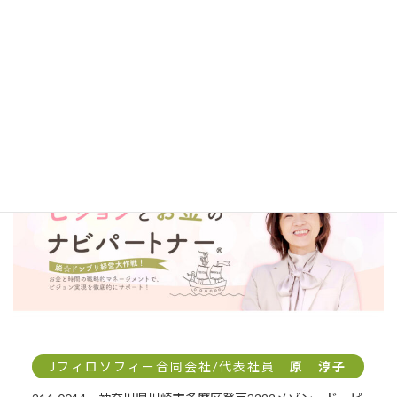
143-0023 東京都大田区山王2-5-13 大森北口ビル5F 5-
65
Jフィロソフィー合同会社/代表社員
原 淳子