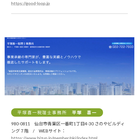
https://good-loop.jp
平塚喜一税理士事務所
平塚 喜一
980-0811 仙台市青葉区一番町1丁目4-30 さのやビルディ
ング７階 / WEBサイト：
https://www.bizup.jp/member/nkj/index.html